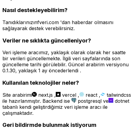
Nasıl destekleyebilirim?
Tanıdıklarınızın
fveri.com
'dan haberdar olmasını
sağlayarak destek verebilirsiniz.
Veriler ne sıklıkta güncelleniyor?
Veri işleme aracımız, yaklaşık olarak olarak her saatte
bir verileri güncellemekte. İlgili veri sayfalarında son
güncelleme tarihi görülebilir. Güncel arabirim versiyonu
0.1.30
,
yaklaşık 1 ay önce
derlendi .
Kullanılan teknolojiler neler?
Site arabirimi
next.js
,
vercel
,
react
,
tailwindcss
ile hazırlanmıştır. Backend ise
postgresql
ve
dotnet
tabanlı kendi geliştirdiğimiz veri işleme aracı ile
çalışmaktadır.
Geri bildirmde bulunmak istiyorum