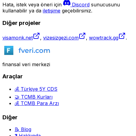
Hata, istek veya öneri için
Discord
sunucusunu
kullanabilir ya da
iletişime
geçebilirsiniz.
Diğer projeler
visamonk.net
,
vizesizgezi.com
,
wowtrack.gg
.
finansal veri merkezi
Araçlar
💰 Türkiye 5Y CDS
🤝 TCMB Kurları
💰 TCMB Para Arzı
Diğer
📝 Blog
❓ Hakkında