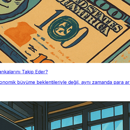
ankalarını Takip Eder?
 ekonomik büyüme beklentileriyle değil, aynı zamanda para 