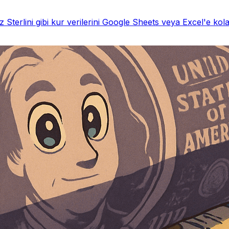
Sterlini gibi kur verilerini Google Sheets veya Excel'e kol