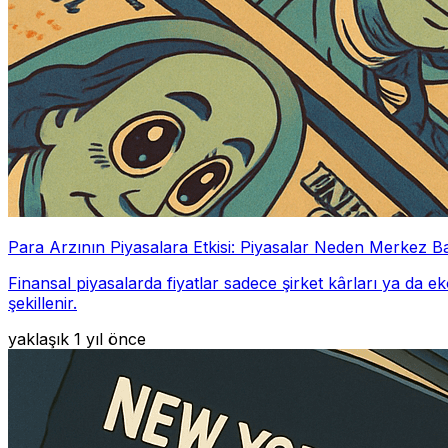
Para Arzının Piyasalara Etkisi: Piyasalar Neden Merkez B
Finansal piyasalarda fiyatlar sadece şirket kârları ya da
şekillenir.
yaklaşık 1 yıl önce