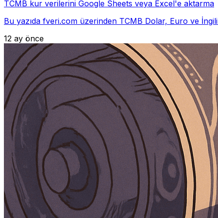
TCMB kur verilerini Google Sheets veya Excel'e aktarma
Bu yazıda fveri.com üzerinden TCMB Dolar, Euro ve İngiliz 
12 ay önce